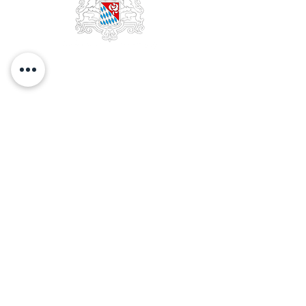
EDELOBSTBRENNEREI &
WEINKELLEREI
FRANZ
STETTNER & SOHN GMBH
GESCHÄFTSFÜHRUNG Franz Stettner
HANDELSREGISTER Traunstein 2228
STEUER-NR. 156/115/43007
UST-NR. DE131198658
GLN
40 06606 00000 6
DATENSCHUTZ
STETTNERSTRASSE 11-13
D-83059 KOLBERMOOR
TELEFON
+49.8031.29 25-0
TELEFAX
+49.8031.97337
EMAIL info(at)Franzstettner.de
IMPRESSUM
GESCHÄFTSZEITEN
MO - DO 7:00 - 12:00
und 13:00 - 16:00
FR 7:00 - 13:00