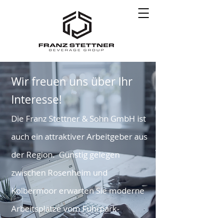
Wir freuen uns über Ihr
Interesse!
Die Franz Stettner & Sohn GmbH ist
auch ein attraktiver Arbeitgeber aus
der Region. Günstig gelegen
zwischen Rosenheim und
Kolbermoor erwarten Sie moderne
Arbeitsplätze vom Fuhrpark-