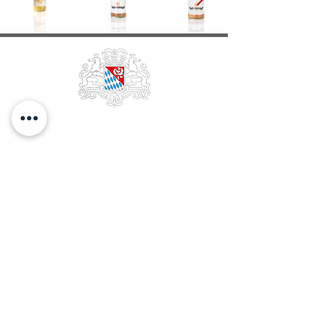
EDELOBSTBRENNEREI &
WEINKELLEREI
FRANZ
STETTNER & SOHN GMBH
GESCHÄFTSFÜHRUNG Franz Stettner
HANDELSREGISTER Traunstein 2228
STEUER-NR. 156/115/43007
UST-NR. DE131198658
GLN
40 06606 00000 6
DATENSCHUTZ
STETTNERSTRASSE 11-13
D-83059 KOLBERMOOR
TELEFON
+49.8031.29 25-0
TELEFAX
+49.8031.97337
EMAIL info(at)Franzstettner.de
IMPRESSUM