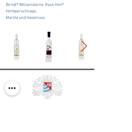
Birndl® Williamsbirne, Rock Him®
Himbeerschnaps,
Marille und Haselnuss
EDELOBSTBRENNEREI &
WEINKELLEREI
FRANZ
STETTNER & SOHN GMBH