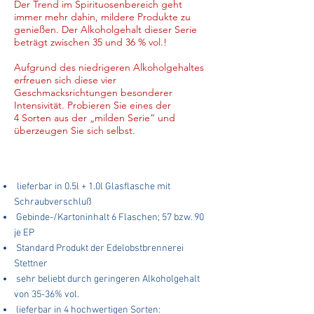
Der Trend im Spirituosenbereich geht
immer mehr dahin, mildere Produkte zu
genießen. Der Alkoholgehalt dieser Serie
beträgt zwischen 35 und 36 % vol.!
Aufgrund des niedrigeren Alkoholgehaltes
erfreuen sich diese vier
Geschmacksrichtungen besonderer
Intensivität. Probieren Sie eines der
4 Sorten aus der „milden Serie“ und
überzeugen Sie sich selbst.
HIGHLIGHTS
lieferbar in 0.5l + 1.0l Glasflasche mit
Schraubverschluß
Gebinde-/Kartoninhalt 6 Flaschen; 57 bzw. 90
je EP
Standard Produkt der Edelobstbrennerei
Stettner
sehr beliebt durch geringeren Alkoholgehalt
von 35-36% vol.
lieferbar in 4 hochwertigen Sorten: